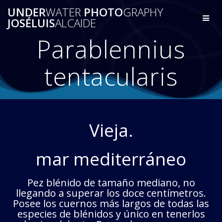
Saltar
UNDER
WATER
PHOTO
GRAPHY
al
JOSÉLUIS
ALCAIDE
contenido
Parablennius
tentacularis
Vieja.
mar mediterráneo
Pez blénido de tamaño mediano, no
llegando a superar los doce centímetros.
Posee los cuernos más largos de todas las
especies de blénidos y único en tenerlos