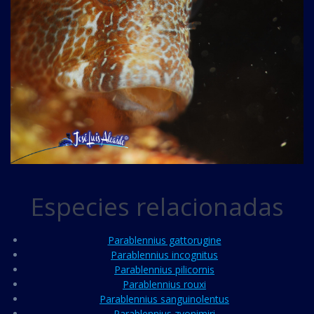
Especies relacionadas
Parablennius gattorugine
Parablennius incognitus
Parablennius pilicornis
Parablennius rouxi
Parablennius sanguinolentus
Parablennius zvonimiri