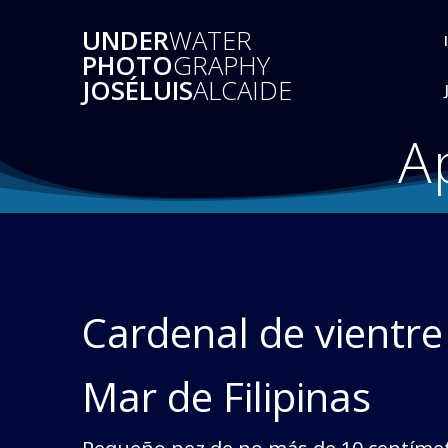
Saltar
UNDER
WATER
al
PHOTO
GRAPHY
contenido
JOSÉLUIS
ALCAIDE
A
Cardenal de vientr
Mar de Filipinas