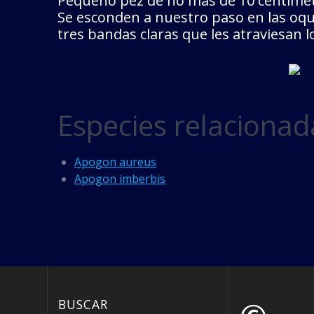
Pequeño pez de no más de 10 centímetr
Se esconden a nuestro paso en las oque
tres bandas claras que les atraviesan l
Especies relacionad
Apogon aureus
Apogon imberbis
BUSCAR