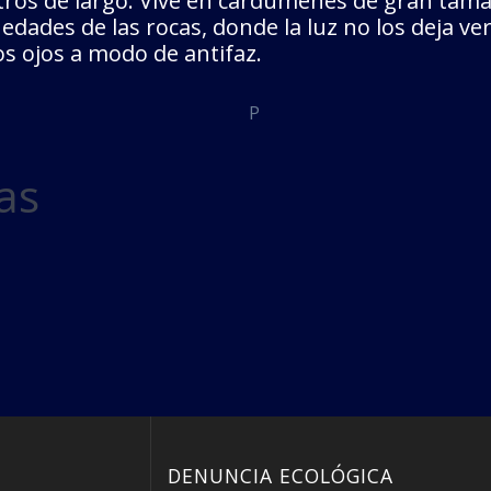
os de largo. Vive en cardúmenes de gran tamaño
dades de las rocas, donde la luz no los deja ve
os ojos a modo de antifaz.
as
DENUNCIA ECOLÓGICA