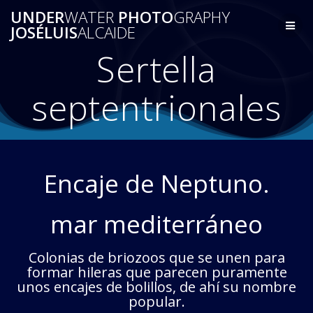
Saltar
UNDER
WATER
PHOTO
GRAPHY
al
JOSÉLUIS
ALCAIDE
contenido
Sertella
septentrionales
Encaje de Neptuno.
mar mediterráneo
Colonias de briozoos que se unen para
formar hileras que parecen puramente
unos encajes de bolillos, de ahí su nombre
popular.