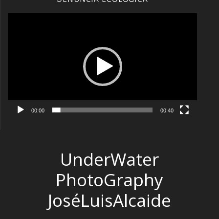
Reproductor
de
vídeo
00:00
00:40
UnderWater
PhotoGraphy
JoséLuisAlcaide