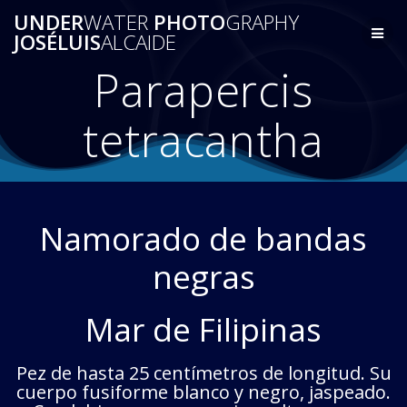
Saltar
UNDER
WATER
PHOTO
GRAPHY
al
JOSÉLUIS
ALCAIDE
contenido
Parapercis
tetracantha
Namorado de bandas
negras
Mar de Filipinas
Pez de hasta 25 centímetros de longitud. Su
cuerpo fusiforme blanco y negro, jaspeado.