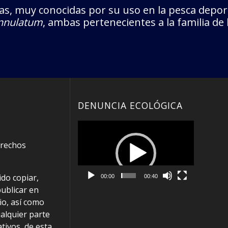
s, muy conocidas por su uso en la pesca depor
nnulatum
, ambas pertenecientes a la familia de 
DENUNCIA ECOLÓGICA
Reproductor
de
erechos
vídeo
do copiar,
00:00
00:40
publicar en
io, así como
alquier parte
ativos, de esta