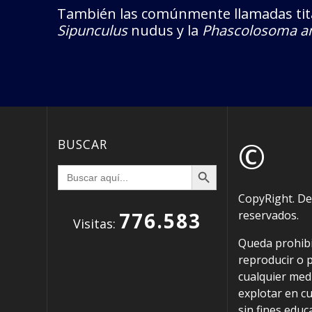
También las comúnmente llamadas tita
Sipunculus
nudus y la
Phascolosoma a
©
BUSCAR
Botón de búsqueda
Buscar:
CopyRight. D
776.583
reservados.
Visitas:
Queda prohibi
reproducir o 
cualquier med
explotar en cu
sin fines educ