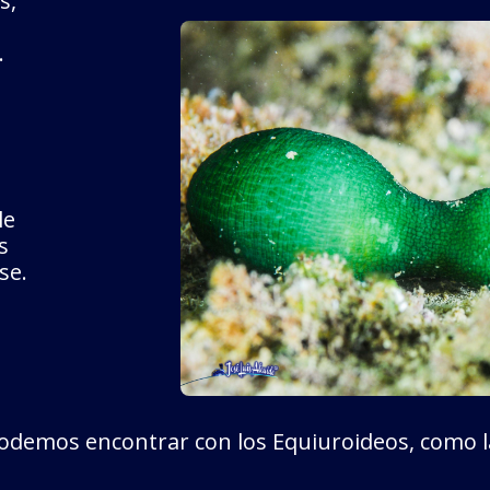
s,
.
le
s
se.
odemos encontrar con los Equiuroideos, como 