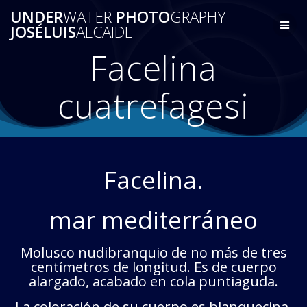
Saltar
UNDER
WATER
PHOTO
GRAPHY
al
JOSÉLUIS
ALCAIDE
contenido
Facelina
cuatrefagesi
Facelina.
mar mediterráneo
Molusco nudibranquio de no más de tres
centímetros de longitud. Es de cuerpo
alargado, acabado en cola puntiaguda.
La coloración de su cuerpo es blanquecina.