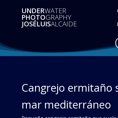
Saltar
UNDER
WATER
al
PHOTO
GRAPHY
contenido
JOSÉLUIS
ALCAIDE
Cangrejo ermitaño 
mar mediterráneo