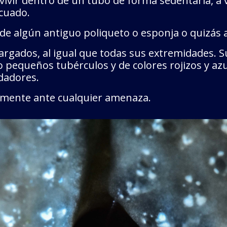
vivir dentro de un tubo de forma sedentaria, a
ecuado.
de algún antiguo poliqueto o esponja o quizás a
argados, al igual que todas sus extremidades. S
 pequeños tubérculos y de colores rojizos y azu
dadores.
amente ante cualquier amenaza.