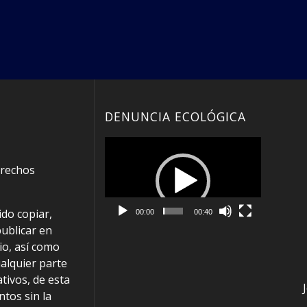
DENUNCIA ECOLÓGICA
Reproductor
de
erechos
vídeo
do copiar,
00:00
00:40
publicar en
io, así como
alquier parte
ativos, de esta
tos sin la