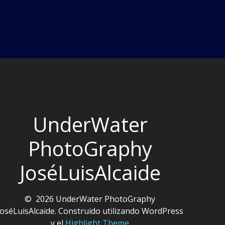
UnderWater
PhotoGraphy
JoséLuisAlcaide
© 2026 UnderWater PhotoGraphy
JoséLuisAlcaide. Construido utilizando WordPress
y el
Highlight Theme