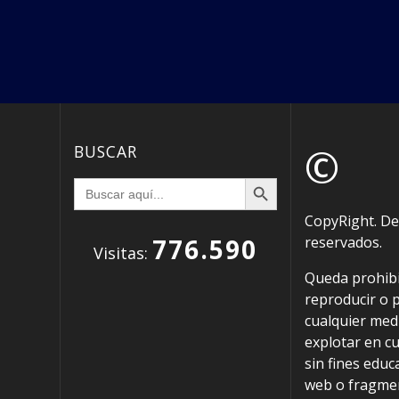
©
BUSCAR
Botón de búsqueda
Buscar:
CopyRight. D
776.590
reservados.
Visitas:
Queda prohibi
reproducir o 
cualquier med
explotar en cu
sin fines educ
web o fragmen