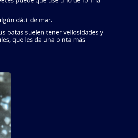
 veces puede que use uno de forma
lgún dátil de mar.
us patas suelen tener vellosidades y
les, que les da una pinta más