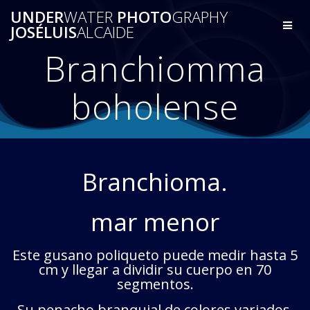
Saltar
UNDER
WATER
PHOTO
GRAPHY
al
JOSÉLUIS
ALCAIDE
contenido
Branchiomma
boholense
Branchioma.
mar menor
Este gusano poliqueto puede medir hasta 5
cm y llegar a dividir su cuerpo en 70
segmentos.
Su penacho branquial de colores variados,