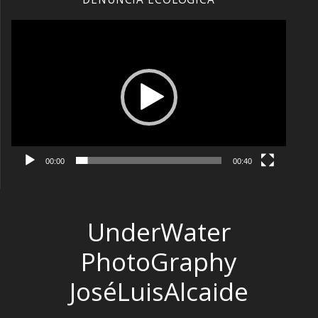
Reproductor
de
vídeo
00:00
00:40
UnderWater
PhotoGraphy
JoséLuisAlcaide