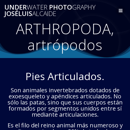
Saltar
UNDER
WATER
PHOTO
GRAPHY
al
JOSÉLUIS
ALCAIDE
contenido
ARTHROPODA,
artrópodos
Pies Articulados.
Son animales invertebrados dotados de
exoesqueleto y apéndices articulados. No
sólo las patas, sino que sus cuerpos están
formados por segmentos unidos entre sí
mediante articulaciones.
Es el filo del reino animal más numeroso y