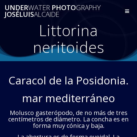
Saltar
UNDER
WATER
PHOTO
GRAPHY
al
JOSÉLUIS
ALCAIDE
contenido
Littorina
neritoides
Caracol de la Posidonia.
mar mediterráneo
Molusco gasterópodo, de no más de tres
centímetros de diámetro. La concha es en
forma muy cónica y baja.
La abertura es de forma ovoidal. La