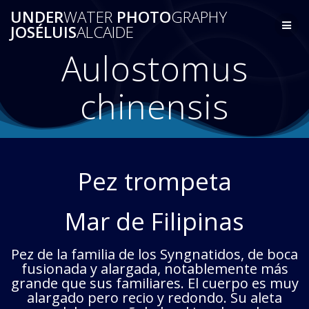
Saltar
UNDER
WATER
PHOTO
GRAPHY
al
JOSÉLUIS
ALCAIDE
contenido
Aulostomus
chinensis
Pez trompeta
Mar de Filipinas
Pez de la familia de los Syngnatidos, de boca
fusionada y alargada, notablemente más
grande que sus familiares. El cuerpo es muy
alargado pero recio y redondo. Su aleta