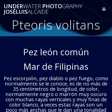
Saltar
UNDER
WATER
PHOTO
GRAPHY
al
JOSÉLUIS
ALCAIDE
contenido
Pteoris volitans
Pez león común
Mar de Filipinas
Pez escorpión, pez diablo o pez fuego, como
normalmente se le conoce, es de no más de
35 centímetros de longitud, de color,
normalmente negro o marrón muy oscuro
con muchas rayas verticales y muy finas de
color blanco, a veces estas rayas son un
poco más anchas que le dan una tonalidad