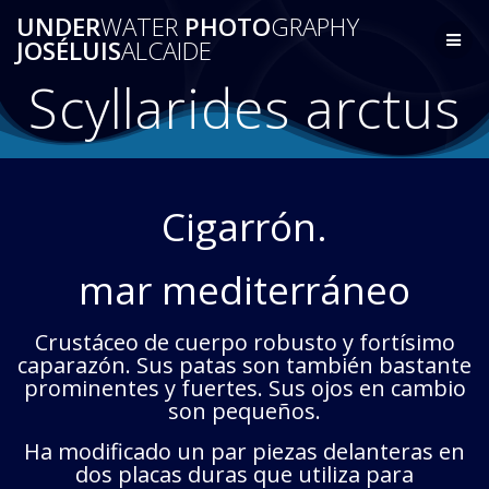
Saltar
UNDER
WATER
PHOTO
GRAPHY
al
JOSÉLUIS
ALCAIDE
contenido
Scyllarides arctus
Cigarrón.
mar mediterráneo
Crustáceo de cuerpo robusto y fortísimo
caparazón. Sus patas son también bastante
prominentes y fuertes. Sus ojos en cambio
son pequeños.
Ha modificado un par piezas delanteras en
dos placas duras que utiliza para