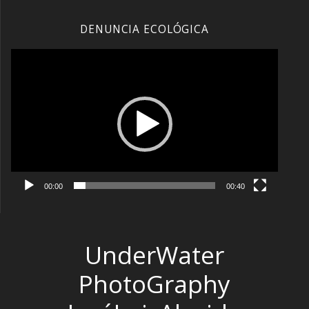
DENUNCIA ECOLÓGICA
Reproductor
de
vídeo
00:00
00:40
UnderWater
PhotoGraphy