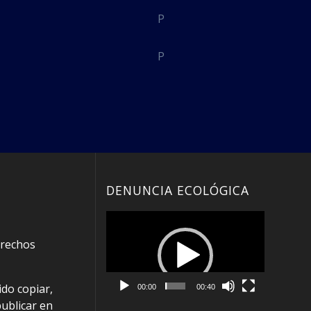
DENUNCIA ECOLÓGICA
Reproductor
de
erechos
vídeo
do copiar,
00:00
00:40
publicar en