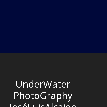
UnderWater
PhotoGraphy
JoséLuisAlcaide