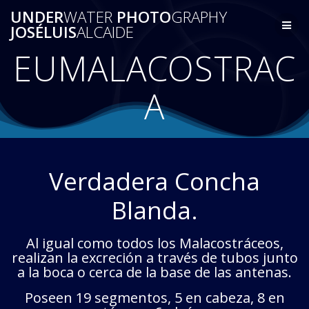
Saltar
UNDER
WATER
PHOTO
GRAPHY
al
JOSÉLUIS
ALCAIDE
contenido
EUMALACOSTRAC
A
Verdadera Concha
Blanda.
Al igual como todos los Malacostráceos,
realizan la excreción a través de tubos junto
a la boca o cerca de la base de las antenas.
Poseen 19 segmentos, 5 en cabeza, 8 en