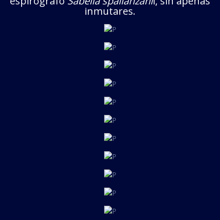
espirógrafo
Sabella spallanzani
i, sin apenas
inmutares.