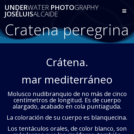
Saltar
UNDER
WATER
PHOTO
GRAPHY
al
JOSÉLUIS
ALCAIDE
contenido
Cratena peregrina
Crátena.
mar mediterráneo
Molusco nudibranquio de no más de cinco
centímetros de longitud. Es de cuerpo
alargado, acabado en cola puntiaguda.
La coloración de su cuerpo es blanquecina.
Los tentáculos orales, de color blanco, son